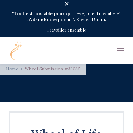
"Tout est possible pour qui rêve, ose, travaille et
n'abandonne jamais". Xavier Dolan.
Travailler ensemble
Isabelle Ablain
Votre expertise = votre passeport vers la Liberté
Home
Wheel Submission #32085